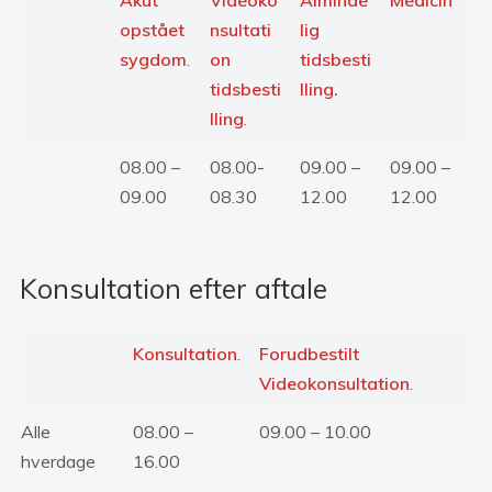
Akut
Videoko
Alminde
Medicin
opstået
nsultati
lig
sygdom
.
on
tidsbesti
tidsbesti
lling.
lling
.
08.00 –
08.00-
09.00 –
09.00 –
09.00
08.30
12.00
12.00
Konsultation efter aftale
Konsultation
.
Forudbestilt
Videokonsultation
.
Alle
08.00 –
09.00 – 10.00
hverdage
16.00